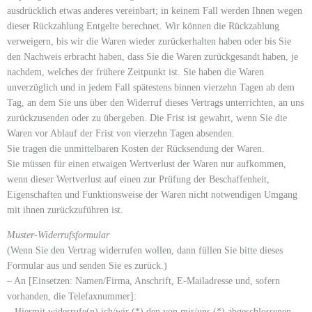
ausdrücklich etwas anderes vereinbart; in keinem Fall werden Ihnen wegen
dieser Rückzahlung Entgelte berechnet. Wir können die Rückzahlung
verweigern, bis wir die Waren wieder zurückerhalten haben oder bis Sie
den Nachweis erbracht haben, dass Sie die Waren zurückgesandt haben, je
nachdem, welches der frühere Zeitpunkt ist. Sie haben die Waren
unverzüglich und in jedem Fall spätestens binnen vierzehn Tagen ab dem
Tag, an dem Sie uns über den Widerruf dieses Vertrags unterrichten, an uns
zurückzusenden oder zu übergeben. Die Frist ist gewahrt, wenn Sie die
Waren vor Ablauf der Frist von vierzehn Tagen absenden.
Sie tragen die unmittelbaren Kosten der Rücksendung der Waren.
Sie müssen für einen etwaigen Wertverlust der Waren nur aufkommen,
wenn dieser Wertverlust auf einen zur Prüfung der Beschaffenheit,
Eigenschaften und Funktionsweise der Waren nicht notwendigen Umgang
mit ihnen zurückzuführen ist.
Muster-Widerrufsformular
(Wenn Sie den Vertrag widerrufen wollen, dann füllen Sie bitte dieses
Formular aus und senden Sie es zurück.)
– An [Einsetzen: Namen/Firma, Anschrift, E-Mailadresse und, sofern
vorhanden, die Telefaxnummer]:
– Hiermit widerrufe(n) ich/wir (*) den von mir/uns (*) abgeschlossenen