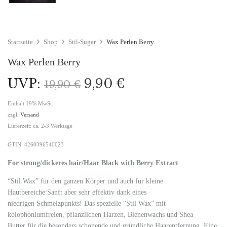
Startseite
Shop
Stil-Sugar
Wax Perlen Berry
Wax Perlen Berry
UVP:
9,90
€
19,90
€
Enthält 19% MwSt.
zzgl.
Versand
Lieferzeit: ca. 2-3 Werktage
GTIN: 4260396540023
For strong/dickeres hair/Haar Black with Berry Extract
“Stil Wax” für den ganzen Körper und auch für kleine
Hautbereiche:Sanft aber sehr effektiv dank eines
niedrigen Schmelzpunkts! Das spezielle “Stil Wax” mit
kolophoniumfreien, pflanzlichen Harzen, Bienenwachs und Shea
Butter für die besonders schonende und gründliche Haarentfernung. Eine