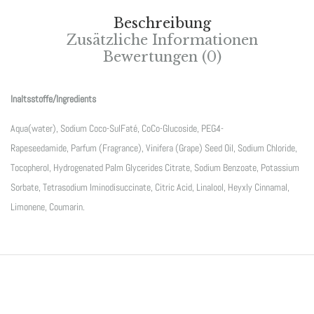
Beschreibung
Zusätzliche Informationen
Bewertungen (0)
Inaltsstoffe/Ingredients
Aqua(water), Sodium Coco-SulFaté, CoCo-Glucoside, PEG4-
Rapeseedamide, Parfum (Fragrance), Vinifera (Grape) Seed Oil, Sodium Chloride,
Tocopherol, Hydrogenated Palm Glycerides Citrate, Sodium Benzoate, Potassium
Sorbate, Tetrasodium Iminodisuccinate, Citric Acid, Linalool, Heyxly Cinnamal,
Limonene, Coumarin.