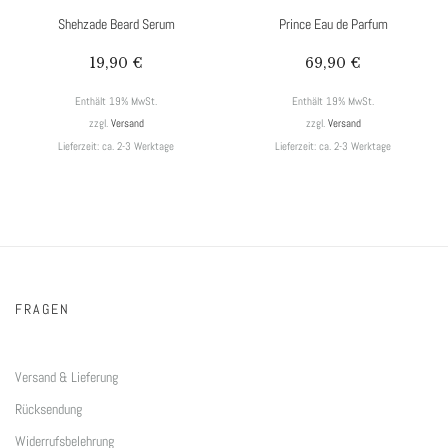
Shehzade Beard Serum
Prince Eau de Parfum
19,90
€
69,90
€
Enthält 19% MwSt.
Enthält 19% MwSt.
zzgl.
Versand
zzgl.
Versand
Lieferzeit: ca. 2-3 Werktage
Lieferzeit: ca. 2-3 Werktage
FRAGEN
Versand & Lieferung
Rücksendung
Widerrufsbelehrung