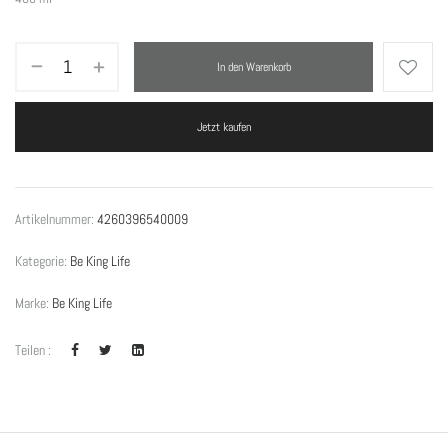
In den Warenkorb
Jetzt kaufen
Artikelnummer:
4260396540009
Kategorie:
Be King Life
Marke:
Be King Life
Teilen :