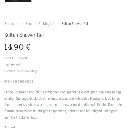
Startseite
Shop
Be King Life
Sultan Shower Gel
Sultan Shower Gel
14,90
€
Enthält 19% MwSt.
zzgl.
Versand
Lieferzeit: ca. 2-3 Werktage
GTIN: 4260396540009
Minze, Rosmarin und Zitrus erfrischen und spenden Feuchtigkeit den ganzen Tag.
Erleben Sie augenblicklich ein erfrischendes und kühlendes Hautgefühl. Je länger
Sie mit dem Abspülen warten, umso intensiver ist der kühlende Effekt. Die milde
Formulierung wirkt feuchtigkeitsspendend, nährend und beruhigend und eignet
sich für trockene Haut.
400 ml